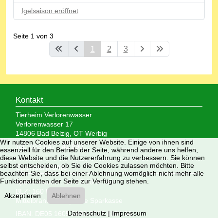
Igelsaison eröffnet
Seite 1 von 3
1
2
3
Kontakt
Tierheim Verlorenwasser
Verlorenwasser 17
14806 Bad Belzig, OT Werbig
Wir nutzen Cookies auf unserer Website. Einige von ihnen sind
Tel.: 033 847 - 41 890
essenziell für den Betrieb der Seite, während andere uns helfen,
diese Website und die Nutzererfahrung zu verbessern. Sie können
selbst entscheiden, ob Sie die Cookies zulassen möchten. Bitte
Spendenkonto
beachten Sie, dass bei einer Ablehnung womöglich nicht mehr alle
Funktionalitäten der Seite zur Verfügung stehen.
Spendenkonto: 35 27 00 34 00
BLZ: 160 500 00
Akzeptieren
Ablehnen
Mittelbrandenburgische Sparkasse
Datenschutz
|
Impressum
IBAN: DE05 1605 0000 3527 0034 00