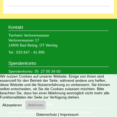
Kontakt
Tierheim Verlorenwasser
Verlorenwasser 17
14806 Bad Belzig, OT Werbig
Tel.: 033 847 - 41 890
Spendenkonto
Spendenkonto: 35 27 00 34 00
Wir nutzen Cookies auf unserer Website. Einige von ihnen sind
BLZ: 160 500 00
essenziell für den Betrieb der Seite, während andere uns helfen,
Mittelbrandenburgische Sparkasse
diese Website und die Nutzererfahrung zu verbessern. Sie können
IBAN: DE05 1605 0000 3527 0034 00
selbst entscheiden, ob Sie die Cookies zulassen möchten. Bitte
beachten Sie, dass bei einer Ablehnung womöglich nicht mehr alle
BIC: WELADED1PMB
Funktionalitäten der Seite zur Verfügung stehen.
Wir brauchen Ihre Hilfe,
Akzeptieren
Ablehnen
denn wir erhalten keinerlei staatliche Hilfe, sondern
Datenschutz
|
Impressum