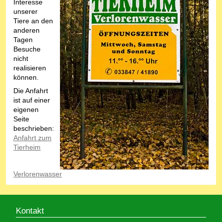
Interesse
unserer
Tiere an den
anderen
Tagen
Besuche
nicht
realisieren
können.
Die Anfahrt
ist auf einer
eigenen
Seite
beschrieben:
Anfahrt zum
Tierheim
Verlorenwasser
Kontakt