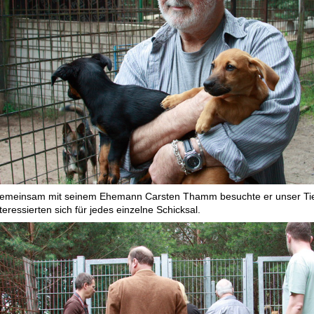
emeinsam mit seinem Ehemann Carsten Thamm besuchte er unser Tier
teressierten sich für jedes einzelne Schicksal.