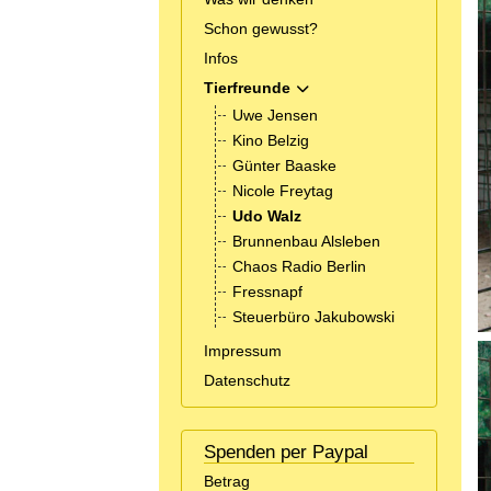
Schon gewusst?
Infos
Tierfreunde
MOD_MENU_TOGGLE_SUBM
Uwe Jensen
Kino Belzig
Günter Baaske
Nicole Freytag
Udo Walz
Brunnenbau Alsleben
Chaos Radio Berlin
Fressnapf
Steuerbüro Jakubowski
Impressum
Datenschutz
Spenden per Paypal
Betrag