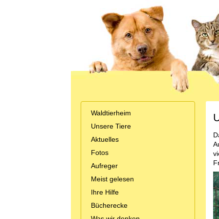
Waldtierheim
U
Unsere Tiere
D
Aktuelles
A
Fotos
v
F
Aufreger
Meist gelesen
Ihre Hilfe
Bücherecke
Was wir denken