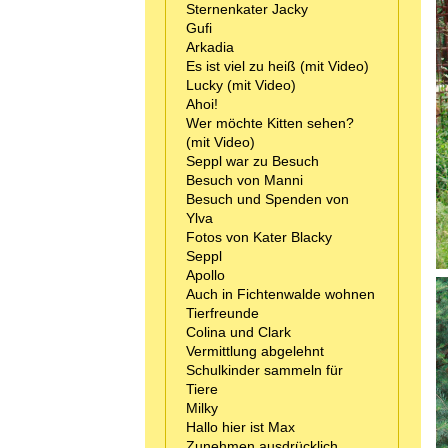
Sternenkater Jacky
Gufi
Arkadia
Es ist viel zu heiß (mit Video)
Lucky (mit Video)
Ahoi!
Wer möchte Kitten sehen?
(mit Video)
Seppl war zu Besuch
Besuch von Manni
Besuch und Spenden von
Ylva
Fotos von Kater Blacky
Seppl
Apollo
Auch in Fichtenwalde wohnen
Tierfreunde
Colina und Clark
Vermittlung abgelehnt
Schulkinder sammeln für
Tiere
Milky
Hallo hier ist Max
Zunehmen ausdrücklich