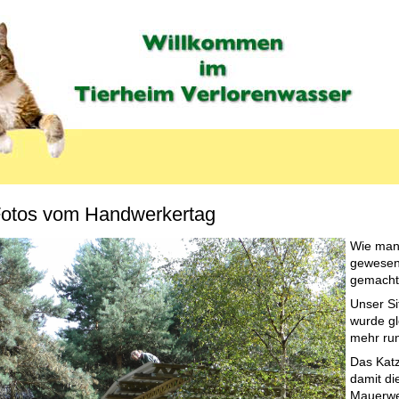
otos vom Handwerkertag
Wie man 
gewesen
LABEL
gemacht.
Unser Si
wurde gl
mehr run
Das Kat
damit di
Mauerwe