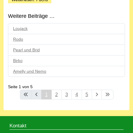
Weitere Beiträge …
Loujack
Rodo
Pearl und Brid
Birko
Amelly und Nemo
Seite 1 von 5
1
2
3
4
5
Kontakt