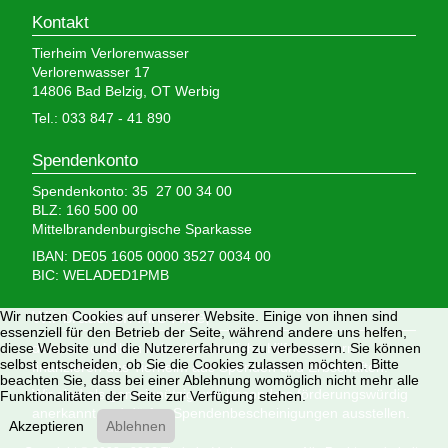
Kontakt
Tierheim Verlorenwasser
Verlorenwasser 17
14806 Bad Belzig, OT Werbig
Tel.: 033 847 - 41 890
Spendenkonto
Spendenkonto: 35 27 00 34 00
BLZ: 160 500 00
Mittelbrandenburgische Sparkasse
IBAN: DE05 1605 0000 3527 0034 00
BIC: WELADED1PMB
Wir brauchen Ihre Hilfe,
Wir nutzen Cookies auf unserer Website. Einige von ihnen sind
essenziell für den Betrieb der Seite, während andere uns helfen,
denn wir erhalten keinerlei staatliche Hilfe, sondern
diese Website und die Nutzererfahrung zu verbessern. Sie können
selbst entscheiden, ob Sie die Cookies zulassen möchten. Bitte
finanzieren das Tierheim aus Spenden und Erbschaften.
beachten Sie, dass bei einer Ablehnung womöglich nicht mehr alle
Wir sind als gemeinnützig und besonders förderungswürdig
Funktionalitäten der Seite zur Verfügung stehen.
anerkannt und dürfen Spendenbescheinigungen ausstellen.
Akzeptieren
Ablehnen