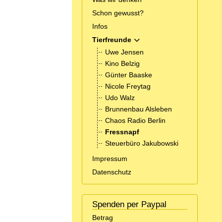
Schon gewusst?
Infos
Tierfreunde
MOD_MENU_TOGGLE_SUBM
Uwe Jensen
Kino Belzig
Günter Baaske
Nicole Freytag
Udo Walz
Brunnenbau Alsleben
Chaos Radio Berlin
Fressnapf
Steuerbüro Jakubowski
Impressum
Datenschutz
Spenden per Paypal
Betrag