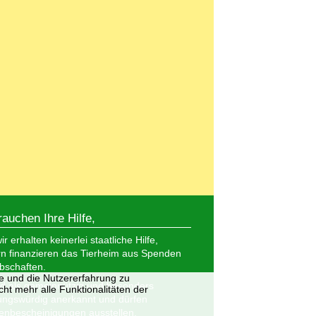
rauchen Ihre Hilfe,
r erhalten keinerlei staatliche Hilfe,
n finanzieren das Tierheim aus Spenden
bschaften.
te und die Nutzererfahrung zu
nd als gemeinnützig und besonders
ht mehr alle Funktionalitäten der
ungswürdig anerkannt und dürfen
nbescheinigungen ausstellen.