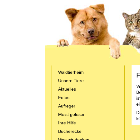
Waldtierheim
F
Unsere Tiere
V
Aktuelles
Be
Fotos
i
e
Aufreger
D
Meist gelesen
k
Ihre Hilfe
Bücherecke
Was wir denken