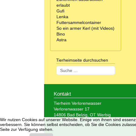
erlaubt
Gufi
Lenka
Futtersammelcontainer
So ein armer Kerl (mit Videos)
Bino
Astra
Tierheimseite durchsuchen
Suchen
Kontakt
Tierheim Verlorenwasser
Verlorenwasser 17
14806 Bad Belzig, OT Werbig
Wir nutzen Cookies auf unserer Website. Einige von ihnen sind essenzi
Tel.: 033 847 - 41 890
verbessern. Sie können selbst entscheiden, ob Sie die Cookies zulasse
Seite zur Verfügung stehen.