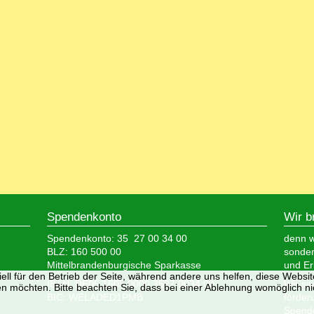
Spendenkonto
Wir b
Spendenkonto: 35 27 00 34 00
denn wi
BLZ: 160 500 00
sonder
Mittelbrandenburgische Sparkasse
und Er
ell für den Betrieb der Seite, während andere uns helfen, diese Websi
IBAN: DE05 1605 0000 3527 0034 00
Wir si
n möchten. Bitte beachten Sie, dass bei einer Ablehnung womöglich nic
BIC: WELADED1PMB
förder
Spende