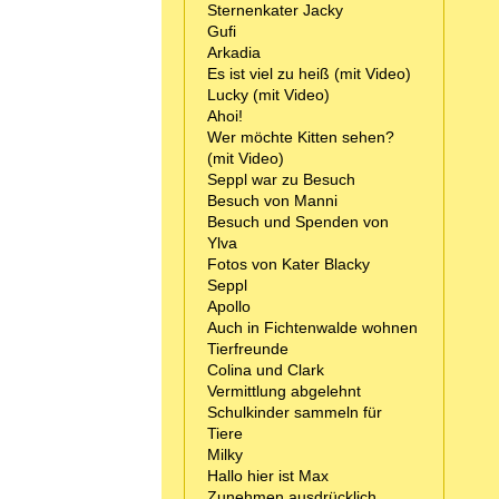
Sternenkater Jacky
Gufi
Arkadia
Es ist viel zu heiß (mit Video)
Lucky (mit Video)
Ahoi!
Wer möchte Kitten sehen?
(mit Video)
Seppl war zu Besuch
Besuch von Manni
Besuch und Spenden von
Ylva
Fotos von Kater Blacky
Seppl
Apollo
Auch in Fichtenwalde wohnen
Tierfreunde
Colina und Clark
Vermittlung abgelehnt
Schulkinder sammeln für
Tiere
Milky
Hallo hier ist Max
Zunehmen ausdrücklich