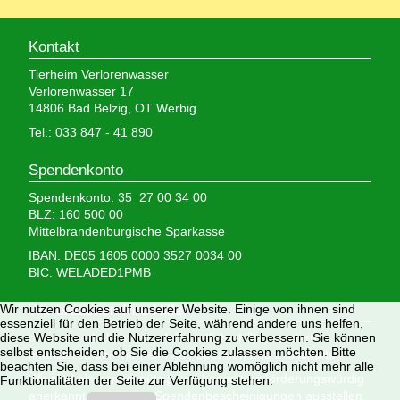
Kontakt
Tierheim Verlorenwasser
Verlorenwasser 17
14806 Bad Belzig, OT Werbig
Tel.: 033 847 - 41 890
Spendenkonto
Spendenkonto: 35 27 00 34 00
BLZ: 160 500 00
Mittelbrandenburgische Sparkasse
IBAN: DE05 1605 0000 3527 0034 00
BIC: WELADED1PMB
Wir nutzen Cookies auf unserer Website. Einige von ihnen sind
Wir brauchen Ihre Hilfe,
essenziell für den Betrieb der Seite, während andere uns helfen,
diese Website und die Nutzererfahrung zu verbessern. Sie können
denn wir erhalten keinerlei staatliche Hilfe, sondern
selbst entscheiden, ob Sie die Cookies zulassen möchten. Bitte
finanzieren das Tierheim aus Spenden und Erbschaften.
beachten Sie, dass bei einer Ablehnung womöglich nicht mehr alle
Wir sind als gemeinnützig und besonders förderungswürdig
Funktionalitäten der Seite zur Verfügung stehen.
anerkannt und dürfen Spendenbescheinigungen ausstellen.