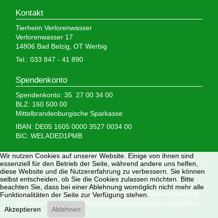
Kontakt
Tierheim Verlorenwasser
Verlorenwasser 17
14806 Bad Belzig, OT Werbig
Tel.: 033 847 - 41 890
Spendenkonto
Spendenkonto: 35 27 00 34 00
BLZ: 160 500 00
Mittelbrandenburgische Sparkasse
IBAN: DE05 1605 0000 3527 0034 00
BIC: WELADED1PMB
Wir nutzen Cookies auf unserer Website. Einige von ihnen sind
Wir brauchen Ihre Hilfe,
essenziell für den Betrieb der Seite, während andere uns helfen,
diese Website und die Nutzererfahrung zu verbessern. Sie können
denn wir erhalten keinerlei staatliche Hilfe, sondern
selbst entscheiden, ob Sie die Cookies zulassen möchten. Bitte
finanzieren das Tierheim aus Spenden und Erbschaften.
beachten Sie, dass bei einer Ablehnung womöglich nicht mehr alle
Wir sind als gemeinnützig und besonders förderungswürdig
Funktionalitäten der Seite zur Verfügung stehen.
anerkannt und dürfen Spendenbescheinigungen ausstellen.
Akzeptieren
Ablehnen