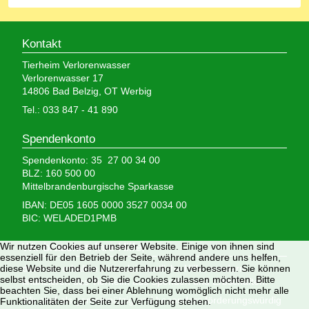
Kontakt
Tierheim Verlorenwasser
Verlorenwasser 17
14806 Bad Belzig, OT Werbig
Tel.: 033 847 - 41 890
Spendenkonto
Spendenkonto: 35 27 00 34 00
BLZ: 160 500 00
Mittelbrandenburgische Sparkasse
IBAN: DE05 1605 0000 3527 0034 00
BIC: WELADED1PMB
Wir nutzen Cookies auf unserer Website. Einige von ihnen sind
Wir brauchen Ihre Hilfe,
essenziell für den Betrieb der Seite, während andere uns helfen,
diese Website und die Nutzererfahrung zu verbessern. Sie können
denn wir erhalten keinerlei staatliche Hilfe, sondern
selbst entscheiden, ob Sie die Cookies zulassen möchten. Bitte
finanzieren das Tierheim aus Spenden und Erbschaften.
beachten Sie, dass bei einer Ablehnung womöglich nicht mehr alle
Wir sind als gemeinnützig und besonders förderungswürdig
Funktionalitäten der Seite zur Verfügung stehen.