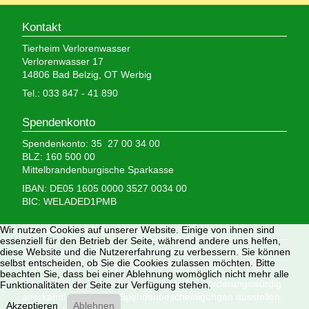
Kontakt
Tierheim Verlorenwasser
Verlorenwasser 17
14806 Bad Belzig, OT Werbig
Tel.: 033 847 - 41 890
Spendenkonto
Spendenkonto: 35 27 00 34 00
BLZ: 160 500 00
Mittelbrandenburgische Sparkasse
IBAN: DE05 1605 0000 3527 0034 00
BIC: WELADED1PMB
Wir nutzen Cookies auf unserer Website. Einige von ihnen sind
Wir brauchen Ihre Hilfe,
essenziell für den Betrieb der Seite, während andere uns helfen,
diese Website und die Nutzererfahrung zu verbessern. Sie können
denn wir erhalten keinerlei staatliche Hilfe, sondern
selbst entscheiden, ob Sie die Cookies zulassen möchten. Bitte
finanzieren das Tierheim aus Spenden und Erbschaften.
beachten Sie, dass bei einer Ablehnung womöglich nicht mehr alle
Wir sind als gemeinnützig und besonders förderungswürdig
Funktionalitäten der Seite zur Verfügung stehen.
anerkannt und dürfen Spendenbescheinigungen ausstellen.
Akzeptieren
Ablehnen