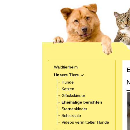
Waldtierheim
E
Unsere Tiere
MOD_MENU_TOGGLE_SUB
N
Hunde
Katzen
Glückskinder
Ehemalige berichten
Sternenkinder
Schicksale
Videos vermittelter Hunde