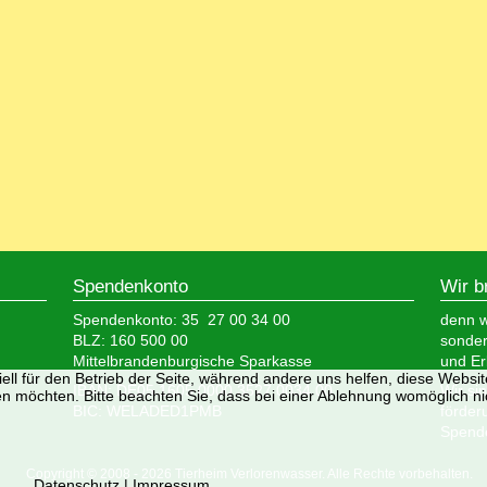
Spendenkonto
Wir b
Spendenkonto: 35 27 00 34 00
denn wi
BLZ: 160 500 00
sonder
Mittelbrandenburgische Sparkasse
und Er
ell für den Betrieb der Seite, während andere uns helfen, diese Websi
IBAN: DE05 1605 0000 3527 0034 00
Wir si
n möchten. Bitte beachten Sie, dass bei einer Ablehnung womöglich nic
BIC: WELADED1PMB
förder
Spende
Copyright © 2008 - 2026 Tierheim Verlorenwasser. Alle Rechte vorbehalten.
Datenschutz
|
Impressum