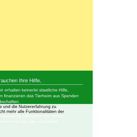
rauchen Ihre Hilfe,
r erhalten keinerlei staatliche Hilfe,
n finanzieren das Tierheim aus Spenden
bschaften.
te und die Nutzererfahrung zu
nd als gemeinnützig und besonders
ht mehr alle Funktionalitäten der
ungswürdig anerkannt und dürfen
nbescheinigungen ausstellen.