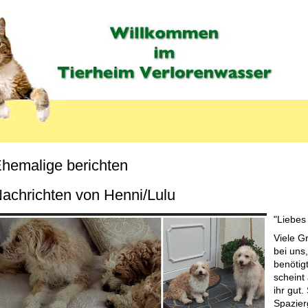
hemalige berichten
MENU_LABEL
achrichten von Henni/Lulu
"Liebes
Viele G
bei uns,
benötig
scheint
ihr gut.
Spazier