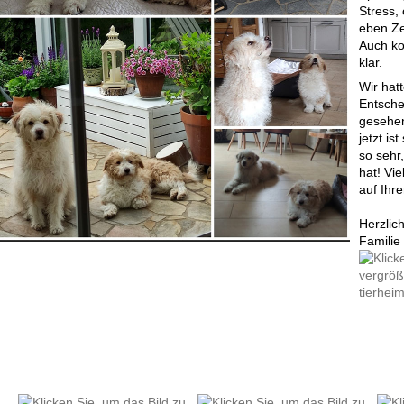
Stress,
eben Ze
Auch ko
klar.
Wir hat
Entsche
gesehen,
jetzt is
so sehr
hat! Vie
auf Ihre
Herzlic
Familie 