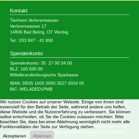
Kontakt
Tierheim Verlorenwasser
Verlorenwasser 17
14806 Bad Belzig, OT Werbig
Tel.: 033 847 - 41 890
Spendenkonto
Spendenkonto: 35 27 00 34 00
BLZ: 160 500 00
Mittelbrandenburgische Sparkasse
IBAN: DE05 1605 0000 3527 0034 00
BIC: WELADED1PMB
Wir nutzen Cookies auf unserer Website. Einige von ihnen sind
Wir brauchen Ihre Hilfe,
essenziell für den Betrieb der Seite, während andere uns helfen,
diese Website und die Nutzererfahrung zu verbessern. Sie können
denn wir erhalten keinerlei staatliche Hilfe, sondern
selbst entscheiden, ob Sie die Cookies zulassen möchten. Bitte
finanzieren das Tierheim aus Spenden und Erbschaften.
beachten Sie, dass bei einer Ablehnung womöglich nicht mehr alle
Wir sind als gemeinnützig und besonders förderungswürdig
Funktionalitäten der Seite zur Verfügung stehen.
anerkannt und dürfen Spendenbescheinigungen ausstellen.
Akzeptieren
Ablehnen