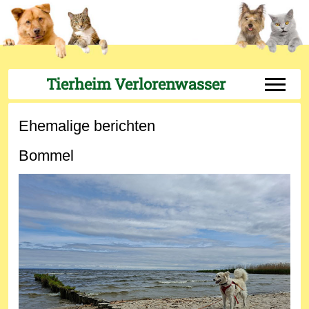
Tierheim Verlorenwasser
Off-Can
Ehemalige berichten
Bommel