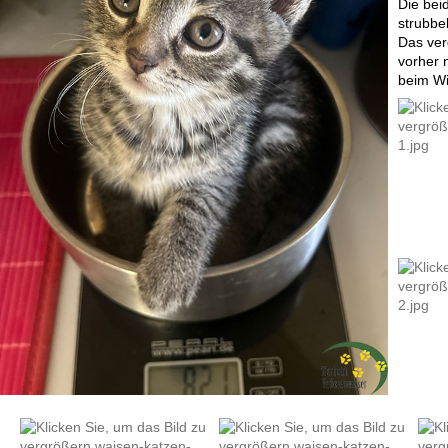
Die bei
strubbel
Das ver
vorher 
beim Wi