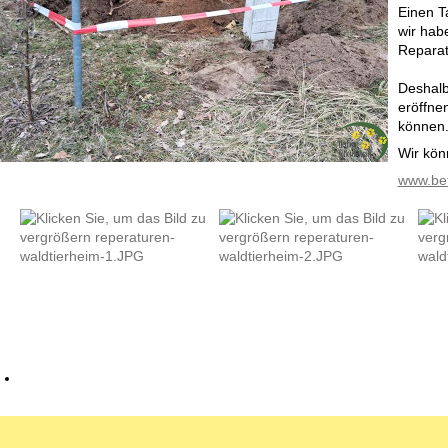
Einen T
wir habe
Reparat
Deshalb
eröffne
können
Wir könn
www.bet